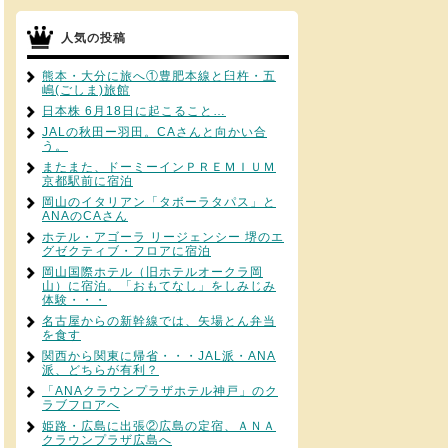
人気の投稿
熊本・大分に旅へ①豊肥本線と臼杵・五
嶋(ごしま)旅館
日本株 6月18日に起こること…
JALの秋田ー羽田。CAさんと向かい合
う。
またまた、ドーミーインＰＲＥＭＩＵＭ
京都駅前に宿泊
岡山のイタリアン「タボーラタパス」と
ANAのCAさん
ホテル・アゴーラ リージェンシー 堺のエ
グゼクティブ・フロアに宿泊
岡山国際ホテル（旧ホテルオークラ岡
山）に宿泊。「おもてなし」をしみじみ
体験・・・
名古屋からの新幹線では、矢場とん弁当
を食す
関西から関東に帰省・・・JAL派・ANA
派、どちらが有利？
「ANAクラウンプラザホテル神戸」のク
ラブフロアへ
姫路・広島に出張②広島の定宿、ＡＮＡ
クラウンプラザ広島へ