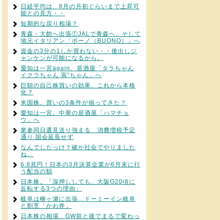
日経平均は、8月の月初ぐらいまで上昇可
能との見方・・
短期的な戻り相場？
青森・大館へ出張①JALで青森へ、そして
地元イタリアン「ボーノ（BUONO）」へ
資金の3分の1しか買わない・・後出しジ
ャンケンが可能になるから。
愛知は一宮again、居酒屋「タラちゃん
イクラちゃん 寅”ちゃん」へ
巨額の自己株買いの効果、これから本格
化？
米国株、買いの3条件が揃ってきた？
愛知は一宮。中華の居酒屋「ハマチョ
ウ」へ
衆参同日選見送り強まる 消費増税予定
通り 国会延長せず
なんでしたっけ？確か社会でやりました
ね…
6.8兆円！日本の3月決算企業が6月末に行
う配当の額
日本株。「深押ししても、大阪G20頃に
反転する3つの理由」
岐阜は柳ヶ瀬に出張…ドーミーイン岐阜
と割烹「かわ井」
日本株の相場、GW前と後でまるで変わっ