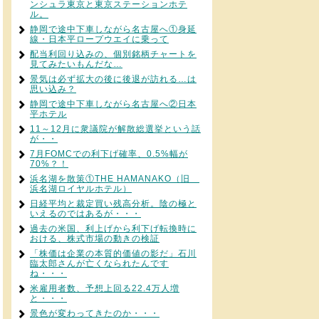
ンシュラ東京と東京ステーションホテ
ル。
静岡で途中下車しながら名古屋へ①身延
線・日本平ロープウエイに乗って
配当利回り込みの、個別銘柄チャートを
見てみたいもんだな…
景気は必ず拡大の後に後退が訪れる…は
思い込み？
静岡で途中下車しながら名古屋へ②日本
平ホテル
11～12月に衆議院が解散総選挙という話
が・・
7月FOMCでの利下げ確率、0.5%幅が
70%？！
浜名湖を散策①THE HAMANAKO（旧
浜名湖ロイヤルホテル）
日経平均と裁定買い残高分析。陰の極と
いえるのではあるが・・・
過去の米国、利上げから利下げ転換時に
おける、株式市場の動きの検証
「株価は企業の本質的価値の影だ」石川
臨太郎さんが亡くなられたんです
ね・・・
米雇用者数、予想上回る22.4万人増
と・・・
景色が変わってきたのか・・・