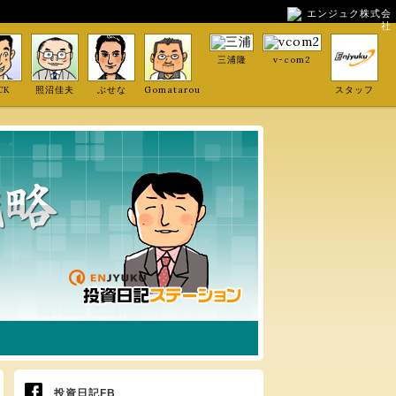
エンジュク株式会
社
三浦隆
v-com2
CK
照沼佳夫
ぶせな
Gomatarou
スタッフ
投資日記FB