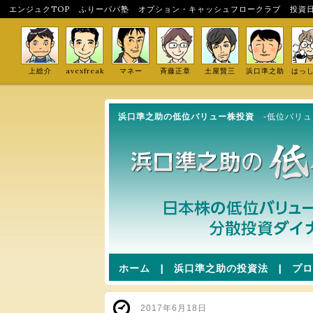
エンジュクTOP
ふりーパパ塾
オプション・キャッシュフロークラブ
投資
上総介
avexfreak
マネー
斉藤正章
土屋賢三
浜口準之助
はっ
浜口準之助の低位バリュー株投資
-低位バリ
ホーム
|
浜口準之助の投資法
|
プロ
2017年6月18日