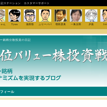
日記ステーション
カスタマーサポート
しゃん
Tyun
池田悟
ふりーパパ
増田丞美
一角太郎
夕凪
JA
ュー銘柄分散投資の日記
フィール