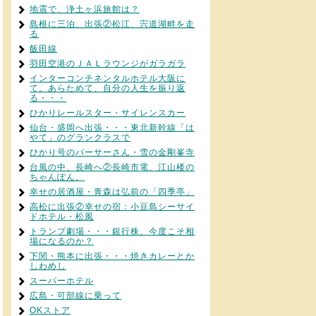
地震で、浄土ヶ浜旅館は？
島根に三泊、出張②松江、宍道湖畔を走
る
飯田線
羽田空港のＪＡＬラウンジがガラガラ
インターコンチネンタルホテル大阪に
て。あらためて、自分の人生を振り返
る・・・
ひかりレールスター・サイレンスカー
仙台・盛岡へ出張・・・東北新幹線「は
やて」のグランクラスで
ひかり号のパーサーさん・雪の金剛峯寺
台風の中、長崎へ②長崎市電、江山楼の
ちゃんぽん。
幸せの居酒屋・青森は弘前の「四季亭」
高松に出張②幸せの宿：小豆島シーサイ
ドホテル・松風
トランプ劇場・・・銀行株、今度こそ相
場になるのか？
下関・熊本に出張・・・焼きカレーとか
しわめし
スーパーホテル
広島・可部線に乗って
OKストア