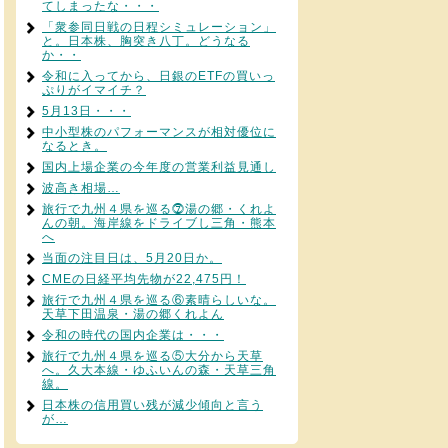
てしまったな・・・
「衆参同日戦の日程シミュレーション」
と。日本株、胸突き八丁。どうなる
か・・
令和に入ってから、日銀のETFの買いっ
ぷりがイマイチ？
5月13日・・・
中小型株のパフォーマンスが相対優位に
なるとき。
国内上場企業の今年度の営業利益見通し
波高き相場…
旅行で九州４県を巡る⓻湯の郷・くれよ
んの朝。海岸線をドライブし三角・熊本
へ
当面の注目日は、5月20日か。
CMEの日経平均先物が22,475円！
旅行で九州４県を巡る⑥素晴らしいな。
天草下田温泉・湯の郷くれよん
令和の時代の国内企業は・・・
旅行で九州４県を巡る⑤大分から天草
へ。久大本線・ゆふいんの森・天草三角
線。
日本株の信用買い残が減少傾向と言う
が…