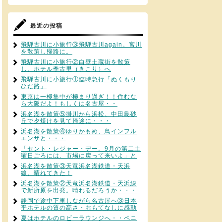
最近の投稿
飛騨古川に小旅行③飛騨古川again。宮川
を散策し帰路に。
飛騨古川に小旅行②白壁土蔵街を散策
し、ホテル季古里（きこり）へ
飛騨古川に小旅行①臨時急行「ぬくもり
ひだ路」
東京は一極集中が極まり過ぎ！！住むな
ら大阪だよ！もしくは名古屋・・
浜名湖を散策⑤掛川から浜松、中田島砂
丘で夕焼けを見て帰途に・・・
浜名湖を散策④ゆりかもめ、鳥インフル
エンザと・・・
「セント・レジャー・デー。9月の第二土
曜日ごろには、市場に戻って来いよ」と
浜名湖を散策③天竜浜名湖鉄道・天浜
線、晴れてきた！
浜名湖を散策②天竜浜名湖鉄道・天浜線
で新所原を出発。晴れるだろうか・・・
静岡で途中下車しながら名古屋へ③日本
平ホテルの質の高さ・おもてなしに感動
夏はホテルのロビーラウンジへ・・ペニ