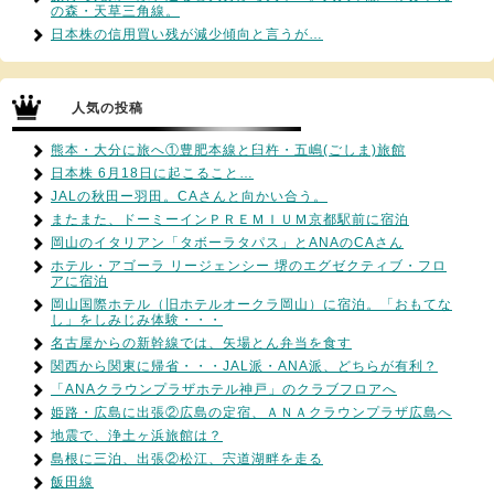
の森・天草三角線。
日本株の信用買い残が減少傾向と言うが…
人気の投稿
熊本・大分に旅へ①豊肥本線と臼杵・五嶋(ごしま)旅館
日本株 6月18日に起こること…
JALの秋田ー羽田。CAさんと向かい合う。
またまた、ドーミーインＰＲＥＭＩＵＭ京都駅前に宿泊
岡山のイタリアン「タボーラタパス」とANAのCAさん
ホテル・アゴーラ リージェンシー 堺のエグゼクティブ・フロ
アに宿泊
岡山国際ホテル（旧ホテルオークラ岡山）に宿泊。「おもてな
し」をしみじみ体験・・・
名古屋からの新幹線では、矢場とん弁当を食す
関西から関東に帰省・・・JAL派・ANA派、どちらが有利？
「ANAクラウンプラザホテル神戸」のクラブフロアへ
姫路・広島に出張②広島の定宿、ＡＮＡクラウンプラザ広島へ
地震で、浄土ヶ浜旅館は？
島根に三泊、出張②松江、宍道湖畔を走る
飯田線