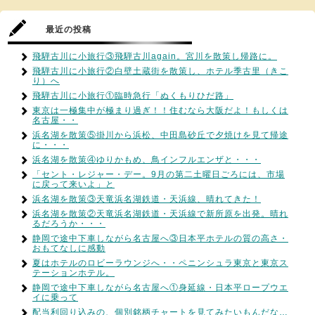
最近の投稿
飛騨古川に小旅行③飛騨古川again。宮川を散策し帰路に。
飛騨古川に小旅行②白壁土蔵街を散策し、ホテル季古里（きこ
り）へ
飛騨古川に小旅行①臨時急行「ぬくもりひだ路」
東京は一極集中が極まり過ぎ！！住むなら大阪だよ！もしくは
名古屋・・
浜名湖を散策⑤掛川から浜松、中田島砂丘で夕焼けを見て帰途
に・・・
浜名湖を散策④ゆりかもめ、鳥インフルエンザと・・・
「セント・レジャー・デー。9月の第二土曜日ごろには、市場
に戻って来いよ」と
浜名湖を散策③天竜浜名湖鉄道・天浜線、晴れてきた！
浜名湖を散策②天竜浜名湖鉄道・天浜線で新所原を出発。晴れ
るだろうか・・・
静岡で途中下車しながら名古屋へ③日本平ホテルの質の高さ・
おもてなしに感動
夏はホテルのロビーラウンジへ・・ペニンシュラ東京と東京ス
テーションホテル。
静岡で途中下車しながら名古屋へ①身延線・日本平ロープウエ
イに乗って
配当利回り込みの、個別銘柄チャートを見てみたいもんだな…