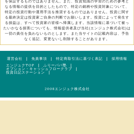
を保証するものではありません。また、投資知識の学習のための参考と
なる情報の提供を目的としたもので、特定の銘柄や投資対象について、
特定の投資行動や運用手法を推奨するものではありません。投資に関す
る最終決定は投資家ご自身の判断でお願いします。投資によって発生す
る損益は、すべて投資家の皆様へ帰属します。当該情報に基づいて被っ
たいかなる損害についても、情報提供者及び当社(エンジュク株式会社)は
一切の責任を負わないものとします。また当サイトの記載内容は、予告
なく追記、変更ないし削除することがあります。
運営会社
|
免責事項
|
特定商取引法に基づく表記
|
採用情報
エンジュクTOP
|
ふりーパパ塾
|
オプション・キャッシュフロークラブ
|
投資日記ステーション
|
2008エンジュク株式会社