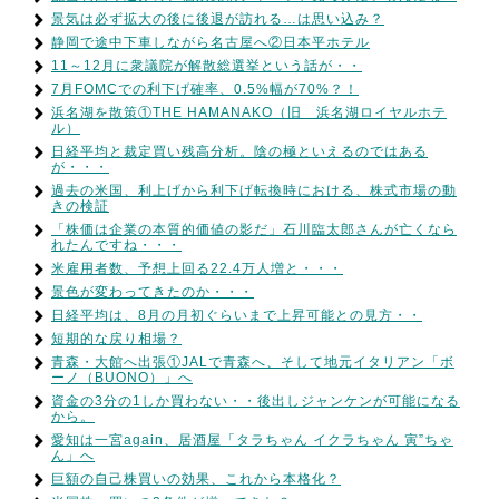
景気は必ず拡大の後に後退が訪れる…は思い込み？
静岡で途中下車しながら名古屋へ②日本平ホテル
11～12月に衆議院が解散総選挙という話が・・
7月FOMCでの利下げ確率、0.5%幅が70%？！
浜名湖を散策①THE HAMANAKO（旧 浜名湖ロイヤルホテ
ル）
日経平均と裁定買い残高分析。陰の極といえるのではある
が・・・
過去の米国、利上げから利下げ転換時における、株式市場の動
きの検証
「株価は企業の本質的価値の影だ」石川臨太郎さんが亡くなら
れたんですね・・・
米雇用者数、予想上回る22.4万人増と・・・
景色が変わってきたのか・・・
日経平均は、8月の月初ぐらいまで上昇可能との見方・・
短期的な戻り相場？
青森・大館へ出張①JALで青森へ、そして地元イタリアン「ボ
ーノ（BUONO）」へ
資金の3分の1しか買わない・・後出しジャンケンが可能になる
から。
愛知は一宮again、居酒屋「タラちゃん イクラちゃん 寅”ちゃ
ん」へ
巨額の自己株買いの効果、これから本格化？