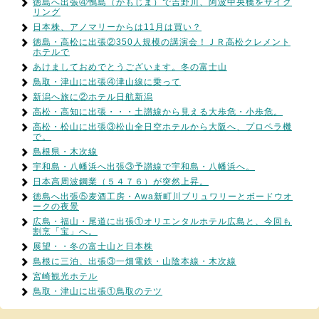
徳島へ出張④鴨島（かもじま）で吉野川、阿波中央橋をサイク
リング
日本株、アノマリーからは11月は買い？
徳島・高松に出張②350人規模の講演会！ＪＲ高松クレメント
ホテルで
あけましておめでとうございます。冬の富士山
鳥取・津山に出張④津山線に乗って
新潟へ旅に②ホテル日航新潟
高松・高知に出張・・・土讃線から見える大歩危・小歩危。
高松・松山に出張③松山全日空ホテルから大阪へ、プロペラ機
で。
島根県・木次線
宇和島・八幡浜へ出張③予讃線で宇和島・八幡浜へ。
日本高周波鋼業（５４７６）が突然上昇。
徳島へ出張⑤麦酒工房・Awa新町川ブリュワリーとボードウオ
ークの夜景
広島・福山・尾道に出張①オリエンタルホテル広島と、今回も
割烹「宝」へ。
展望・・冬の富士山と日本株
島根に三泊、出張③一畑電鉄・山陰本線・木次線
宮崎観光ホテル
鳥取・津山に出張①鳥取のテツ