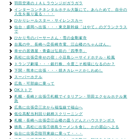
羽田空港のＪＡＬラウンジがガラガラ
インターコンチネンタルホテル大阪にて。あらためて、自分の
人生を振り返る・・・
ひかりレールスター・サイレンスカー
仙台・盛岡へ出張・・・東北新幹線「はやて」のグランクラス
で
ひかり号のパーサーさん・雪の金剛峯寺
台風の中、長崎へ②長崎市電、江山楼のちゃんぽん。
幸せの居酒屋・青森は弘前の「四季亭」
高松に出張②幸せの宿：小豆島シーサイドホテル・松風
トランプ劇場・・・銀行株、今度こそ相場になるのか？
下関・熊本に出張・・・焼きカレーとかしわめし
スーパーホテル
広島・可部線に乗って
OKストア
札幌・長崎と出張①札幌でイタリアン・羽田エクセルホテル東
急
広島に出張②三次から福塩線で福山へ
低位高配当利回り銘柄スクリーニング
札幌・長崎へ出張②江山楼の皿うどんとハウステンボス
徳島・高松に出張①徳島ラーメンを食し、かの眉山へ上る
仙台に出張②陸羽東線に乗って・・・