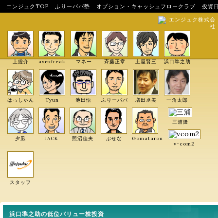
エンジュクTOP
ふりーパパ塾
オプション・キャッシュフロークラブ
投資
エンジュク株式会
社
上総介
avexfreak
マネー
斉藤正章
土屋賢三
浜口準之助
はっしゃん
Tyun
池田悟
ふりーパパ
増田丞美
一角太郎
三浦隆
夕凪
JACK
照沼佳夫
ぶせな
Gomatarou
v-com2
スタッフ
浜口準之助の低位バリュー株投資