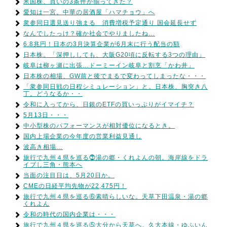
米国株、買いの3条件が揃ってきた？
愛知は一宮。中華の居酒屋「ハマチョウ」へ
衆参同日選見送り強まる 消費増税予定通り 国会延長せず
なんでしたっけ？確か社会でやりましたね…
6.8兆円！日本の3月決算企業が6月末に行う配当の額
日本株。「深押ししても、大阪G20頃に反転する3つの理由」
岐阜は柳ヶ瀬に出張…ドーミーイン岐阜と割烹「かわ井」
日本株の相場、GW前と後でまるで変わってしまったな・・・
「衆参同日戦の日程シミュレーション」と。日本株、胸突き八
丁。どうなるか・・
令和に入ってから、日銀のETFの買いっぷりがイマイチ？
5月13日・・・
中小型株のパフォーマンスが相対優位になるとき。
国内上場企業の今年度の営業利益見通し
波高き相場…
旅行で九州４県を巡る⓻湯の郷・くれよんの朝。海岸線をドラ
イブし三角・熊本へ
当面の注目日は、5月20日か。
CMEの日経平均先物が22,475円！
旅行で九州４県を巡る⑥素晴らしいな。天草下田温泉・湯の郷
くれよん
令和の時代の国内企業は・・・
旅行で九州４県を巡る⑤大分から天草へ。久大本線・ゆふいん