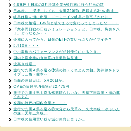
6.8兆円！日本の3月決算企業が6月末に行う配当の額
日本株。「深押ししても、大阪G20頃に反転する3つの理由」
岐阜は柳ヶ瀬に出張…ドーミーイン岐阜と割烹「かわ井」
日本株の相場、GW前と後でまるで変わってしまったな・・・
「衆参同日戦の日程シミュレーション」と。日本株、胸突き八
丁。どうなるか・・
令和に入ってから、日銀のETFの買いっぷりがイマイチ？
5月13日・・・
中小型株のパフォーマンスが相対優位になるとき。
国内上場企業の今年度の営業利益見通し
波高き相場…
旅行で九州４県を巡る⓻湯の郷・くれよんの朝。海岸線をドラ
イブし三角・熊本へ
当面の注目日は、5月20日か。
CMEの日経平均先物が22,475円！
旅行で九州４県を巡る⑥素晴らしいな。天草下田温泉・湯の郷
くれよん
令和の時代の国内企業は・・・
旅行で九州４県を巡る⑤大分から天草へ。久大本線・ゆふいん
の森・天草三角線。
日本株の信用買い残が減少傾向と言うが…