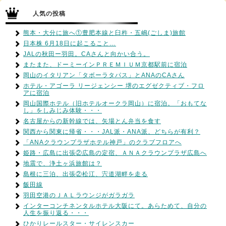
人気の投稿
熊本・大分に旅へ①豊肥本線と臼杵・五嶋(ごしま)旅館
日本株 6月18日に起こること…
JALの秋田ー羽田。CAさんと向かい合う。
またまた、ドーミーインＰＲＥＭＩＵＭ京都駅前に宿泊
岡山のイタリアン「タボーラタパス」とANAのCAさん
ホテル・アゴーラ リージェンシー 堺のエグゼクティブ・フロ
アに宿泊
岡山国際ホテル（旧ホテルオークラ岡山）に宿泊。「おもてな
し」をしみじみ体験・・・
名古屋からの新幹線では、矢場とん弁当を食す
関西から関東に帰省・・・JAL派・ANA派、どちらが有利？
「ANAクラウンプラザホテル神戸」のクラブフロアへ
姫路・広島に出張②広島の定宿、ＡＮＡクラウンプラザ広島へ
地震で、浄土ヶ浜旅館は？
島根に三泊、出張②松江、宍道湖畔を走る
飯田線
羽田空港のＪＡＬラウンジがガラガラ
インターコンチネンタルホテル大阪にて。あらためて、自分の
人生を振り返る・・・
ひかりレールスター・サイレンスカー