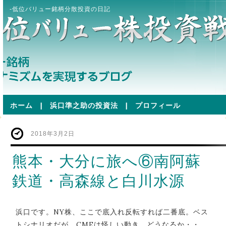
-低位バリュー銘柄分散投資の日記
ホーム
|
浜口準之助の投資法
|
プロフィール
2018年3月2日
熊本・大分に旅へ⑥南阿蘇
鉄道・高森線と白川水源
浜口です。NY株、ここで底入れ反転すれば二番底。ベス
トシナリオだが、CMEは怪しい動き。どうなるか・・