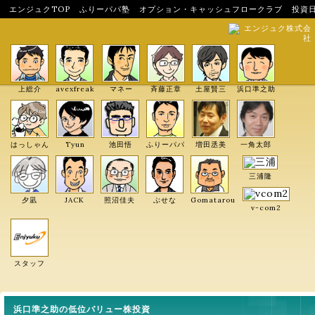
エンジュクTOP
ふりーパパ塾
オプション・キャッシュフロークラブ
投資
エンジュク株式会
社
上総介
avexfreak
マネー
斉藤正章
土屋賢三
浜口準之助
はっしゃん
Tyun
池田悟
ふりーパパ
増田丞美
一角太郎
三浦隆
夕凪
JACK
照沼佳夫
ぶせな
Gomatarou
v-com2
スタッフ
浜口準之助の低位バリュー株投資