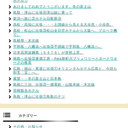
ホテルで
あけましておめでとうございます。冬の富士山
鳥取・津山に出張④津山線に乗って
新潟へ旅に②ホテル日航新潟
高松・高知に出張・・・土讃線から見える大歩危・小歩危。
高松・松山に出張③松山全日空ホテルから大阪へ、プロペラ機
で。
島根県・木次線
宇和島・八幡浜へ出張③予讃線で宇和島・八幡浜へ。
日本高周波鋼業（５４７６）が突然上昇。
徳島へ出張⑤麦酒工房・Awa新町川ブリュワリーとボードウオ
ークの夜景
広島・福山・尾道に出張①オリエンタルホテル広島と、今回も
割烹「宝」へ。
展望・・冬の富士山と日本株
島根に三泊、出張③一畑電鉄・山陰本線・木次線
宮崎観光ホテル
鳥取・津山に出張①鳥取のテツ
カテゴリー
その他・お知らせ