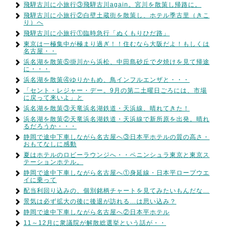
飛騨古川に小旅行③飛騨古川again。宮川を散策し帰路に。
飛騨古川に小旅行②白壁土蔵街を散策し、ホテル季古里（きこ
り）へ
飛騨古川に小旅行①臨時急行「ぬくもりひだ路」
東京は一極集中が極まり過ぎ！！住むなら大阪だよ！もしくは
名古屋・・
浜名湖を散策⑤掛川から浜松、中田島砂丘で夕焼けを見て帰途
に・・・
浜名湖を散策④ゆりかもめ、鳥インフルエンザと・・・
「セント・レジャー・デー。9月の第二土曜日ごろには、市場
に戻って来いよ」と
浜名湖を散策③天竜浜名湖鉄道・天浜線、晴れてきた！
浜名湖を散策②天竜浜名湖鉄道・天浜線で新所原を出発。晴れ
るだろうか・・・
静岡で途中下車しながら名古屋へ③日本平ホテルの質の高さ・
おもてなしに感動
夏はホテルのロビーラウンジへ・・ペニンシュラ東京と東京ス
テーションホテル。
静岡で途中下車しながら名古屋へ①身延線・日本平ロープウエ
イに乗って
配当利回り込みの、個別銘柄チャートを見てみたいもんだな…
景気は必ず拡大の後に後退が訪れる…は思い込み？
静岡で途中下車しながら名古屋へ②日本平ホテル
11～12月に衆議院が解散総選挙という話が・・