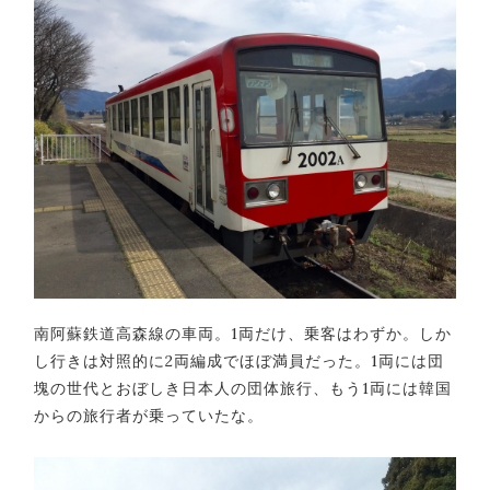
南阿蘇鉄道高森線の車両。1両だけ、乗客はわずか。しか
し行きは対照的に2両編成でほぼ満員だった。1両には団
塊の世代とおぼしき日本人の団体旅行、もう1両には韓国
からの旅行者が乗っていたな。