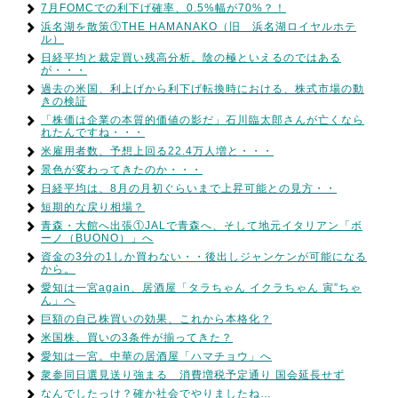
7月FOMCでの利下げ確率、0.5%幅が70%？！
浜名湖を散策①THE HAMANAKO（旧 浜名湖ロイヤルホテ
ル）
日経平均と裁定買い残高分析。陰の極といえるのではある
が・・・
過去の米国、利上げから利下げ転換時における、株式市場の動
きの検証
「株価は企業の本質的価値の影だ」石川臨太郎さんが亡くなら
れたんですね・・・
米雇用者数、予想上回る22.4万人増と・・・
景色が変わってきたのか・・・
日経平均は、8月の月初ぐらいまで上昇可能との見方・・
短期的な戻り相場？
青森・大館へ出張①JALで青森へ、そして地元イタリアン「ボ
ーノ（BUONO）」へ
資金の3分の1しか買わない・・後出しジャンケンが可能になる
から。
愛知は一宮again、居酒屋「タラちゃん イクラちゃん 寅”ちゃ
ん」へ
巨額の自己株買いの効果、これから本格化？
米国株、買いの3条件が揃ってきた？
愛知は一宮。中華の居酒屋「ハマチョウ」へ
衆参同日選見送り強まる 消費増税予定通り 国会延長せず
なんでしたっけ？確か社会でやりましたね…