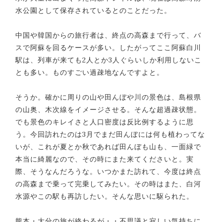
水公園として保存されているとのことだった。
中国や韓国からの旅行者は、終点の高森まで行って、バ
スで阿蘇を回るケースが多い。したがってここ阿蘇白川
駅は、列車が来ても2人とか3人ぐらいしか利用しないこ
とも多い。ものすごい過疎地なんですよと。
そうか。確かに周りの山や田んぼや川の景色は、島根県
の山奥、木次線をイメージさせる。そんな超過疎状態。
でも景色のキレイさと人口密度は反比例するように思
う。今回訪れたのは3月でまだ田んぼには何も植わってな
いが、これが夏とか秋であれば田んぼも山も、一面緑で
本当に綺麗なので、その時にまた来てくださいと。実
際、そうなんだろうな。いつかまた訪れて、今度は終点
の高森まで乗って完乗してみたい。その時はまた、白河
水源やこの駅も再訪したい。そんな思いに駆られた。
熊本・大分の旅が終わるが・・不思議と寂しい気持ちに