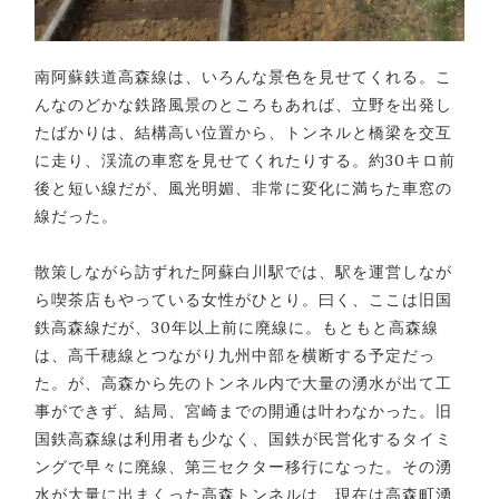
南阿蘇鉄道高森線は、いろんな景色を見せてくれる。こ
んなのどかな鉄路風景のところもあれば、立野を出発し
たばかりは、結構高い位置から、トンネルと橋梁を交互
に走り、渓流の車窓を見せてくれたりする。約30キロ前
後と短い線だが、風光明媚、非常に変化に満ちた車窓の
線だった。
散策しながら訪ずれた阿蘇白川駅では、駅を運営しなが
ら喫茶店もやっている女性がひとり。曰く、ここは旧国
鉄高森線だが、30年以上前に廃線に。もともと高森線
は、高千穂線とつながり九州中部を横断する予定だっ
た。が、高森から先のトンネル内で大量の湧水が出て工
事ができず、結局、宮崎までの開通は叶わなかった。旧
国鉄高森線は利用者も少なく、国鉄が民営化するタイミ
ングで早々に廃線、第三セクター移行になった。その湧
水が大量に出まくった高森トンネルは、現在は高森町湧