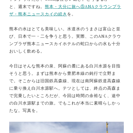
と、週末ですね。
熊本・大分に旅へ⑤ANAクラウンプラ
ザ・熊本ニュースカイの続き
を。
熊本の水はとても美味しい。水道水のうまさは富山と並
び、日本で一・二を争うと思う。実際、このANAクラウ
ンプラザ熊本ニュースカイホテルの蛇口からの水も十分
おいしく飲める。
今日はそんな熊本の泉、阿蘇の麓にある白川水源を目指
そうと思う。まずは熊本から豊肥本線の鈍行で立野ま
で。そこからは旧国鉄高森線、現在は南阿蘇鉄道高森線
に乗り換え白川水源駅へ。テツとしては、終点の高森ま
で完乗したいところだが、今回は時間の余裕なく、途中
の白川水源駅までの旅。でもこれが本当に素晴らしかっ
たな。写真を。