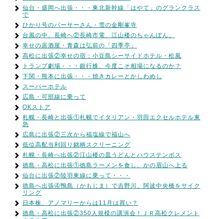
仙台・盛岡へ出張・・・東北新幹線「はやて」のグランクラス
で
ひかり号のパーサーさん・雪の金剛峯寺
台風の中、長崎へ②長崎市電、江山楼のちゃんぽん。
幸せの居酒屋・青森は弘前の「四季亭」
高松に出張②幸せの宿：小豆島シーサイドホテル・松風
トランプ劇場・・・銀行株、今度こそ相場になるのか？
下関・熊本に出張・・・焼きカレーとかしわめし
スーパーホテル
広島・可部線に乗って
OKストア
札幌・長崎と出張①札幌でイタリアン・羽田エクセルホテル東
急
広島に出張②三次から福塩線で福山へ
低位高配当利回り銘柄スクリーニング
札幌・長崎へ出張②江山楼の皿うどんとハウステンボス
徳島・高松に出張①徳島ラーメンを食し、かの眉山へ上る
仙台に出張②陸羽東線に乗って・・・
徳島へ出張④鴨島（かもじま）で吉野川、阿波中央橋をサイク
リング
日本株、アノマリーからは11月は買い？
徳島・高松に出張②350人規模の講演会！ＪＲ高松クレメント