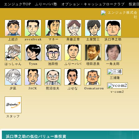
エンジュクTOP
ふりーパパ塾
オプション・キャッシュフロークラブ
投資
エンジュク株式会
社
上総介
avexfreak
マネー
斉藤正章
土屋賢三
浜口準之助
はっしゃん
Tyun
池田悟
ふりーパパ
増田丞美
一角太郎
三浦隆
夕凪
JACK
照沼佳夫
ぶせな
Gomatarou
v-com2
スタッフ
浜口準之助の低位バリュー株投資