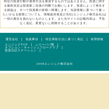
特定の投資行動や運用手法を推奨するものではありません。投資に関す
る最終決定は投資家ご自身の判断でお願いします。投資によって発生す
る損益は、すべて投資家の皆様へ帰属します。当該情報に基づいて被っ
たいかなる損害についても、情報提供者及び当社(エンジュク株式会社)は
一切の責任を負わないものとします。また当サイトの記載内容は、予告
なく追記、変更ないし削除することがあります。
運営会社
|
免責事項
|
特定商取引法に基づく表記
|
採用情報
エンジュクTOP
|
ふりーパパ塾
|
オプション・キャッシュフロークラブ
|
投資日記ステーション
|
2008エンジュク株式会社