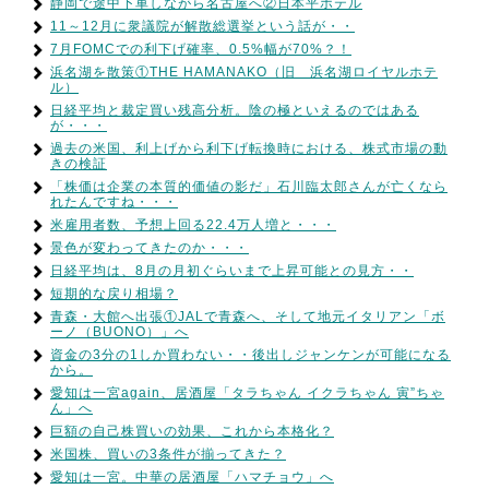
静岡で途中下車しながら名古屋へ②日本平ホテル
11～12月に衆議院が解散総選挙という話が・・
7月FOMCでの利下げ確率、0.5%幅が70%？！
浜名湖を散策①THE HAMANAKO（旧 浜名湖ロイヤルホテ
ル）
日経平均と裁定買い残高分析。陰の極といえるのではある
が・・・
過去の米国、利上げから利下げ転換時における、株式市場の動
きの検証
「株価は企業の本質的価値の影だ」石川臨太郎さんが亡くなら
れたんですね・・・
米雇用者数、予想上回る22.4万人増と・・・
景色が変わってきたのか・・・
日経平均は、8月の月初ぐらいまで上昇可能との見方・・
短期的な戻り相場？
青森・大館へ出張①JALで青森へ、そして地元イタリアン「ボ
ーノ（BUONO）」へ
資金の3分の1しか買わない・・後出しジャンケンが可能になる
から。
愛知は一宮again、居酒屋「タラちゃん イクラちゃん 寅”ちゃ
ん」へ
巨額の自己株買いの効果、これから本格化？
米国株、買いの3条件が揃ってきた？
愛知は一宮。中華の居酒屋「ハマチョウ」へ