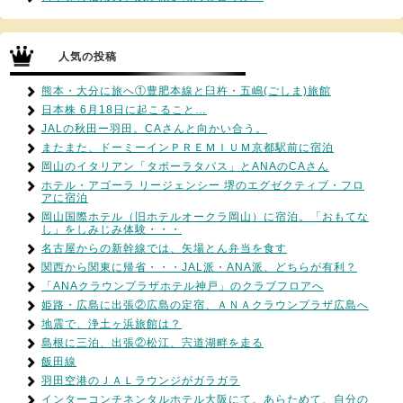
人気の投稿
熊本・大分に旅へ①豊肥本線と臼杵・五嶋(ごしま)旅館
日本株 6月18日に起こること…
JALの秋田ー羽田。CAさんと向かい合う。
またまた、ドーミーインＰＲＥＭＩＵＭ京都駅前に宿泊
岡山のイタリアン「タボーラタパス」とANAのCAさん
ホテル・アゴーラ リージェンシー 堺のエグゼクティブ・フロ
アに宿泊
岡山国際ホテル（旧ホテルオークラ岡山）に宿泊。「おもてな
し」をしみじみ体験・・・
名古屋からの新幹線では、矢場とん弁当を食す
関西から関東に帰省・・・JAL派・ANA派、どちらが有利？
「ANAクラウンプラザホテル神戸」のクラブフロアへ
姫路・広島に出張②広島の定宿、ＡＮＡクラウンプラザ広島へ
地震で、浄土ヶ浜旅館は？
島根に三泊、出張②松江、宍道湖畔を走る
飯田線
羽田空港のＪＡＬラウンジがガラガラ
インターコンチネンタルホテル大阪にて。あらためて、自分の