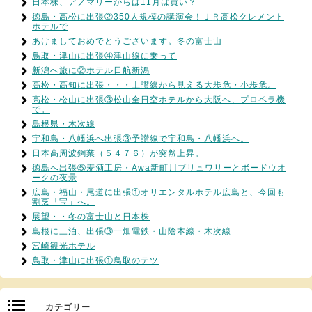
日本株、アノマリーからは11月は買い？
徳島・高松に出張②350人規模の講演会！ＪＲ高松クレメント
ホテルで
あけましておめでとうございます。冬の富士山
鳥取・津山に出張④津山線に乗って
新潟へ旅に②ホテル日航新潟
高松・高知に出張・・・土讃線から見える大歩危・小歩危。
高松・松山に出張③松山全日空ホテルから大阪へ、プロペラ機
で。
島根県・木次線
宇和島・八幡浜へ出張③予讃線で宇和島・八幡浜へ。
日本高周波鋼業（５４７６）が突然上昇。
徳島へ出張⑤麦酒工房・Awa新町川ブリュワリーとボードウオ
ークの夜景
広島・福山・尾道に出張①オリエンタルホテル広島と、今回も
割烹「宝」へ。
展望・・冬の富士山と日本株
島根に三泊、出張③一畑電鉄・山陰本線・木次線
宮崎観光ホテル
鳥取・津山に出張①鳥取のテツ
カテゴリー