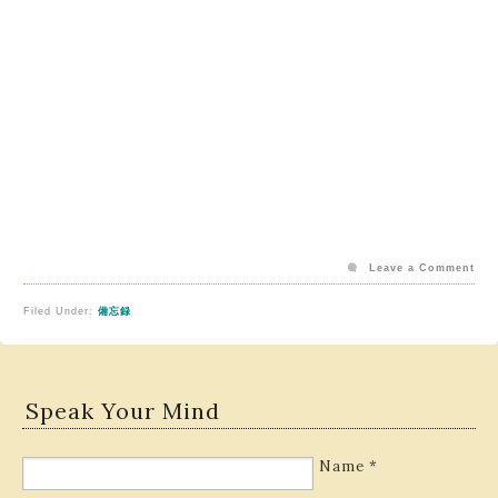
Leave a Comment
Filed Under:
備忘録
Speak Your Mind
Name
*