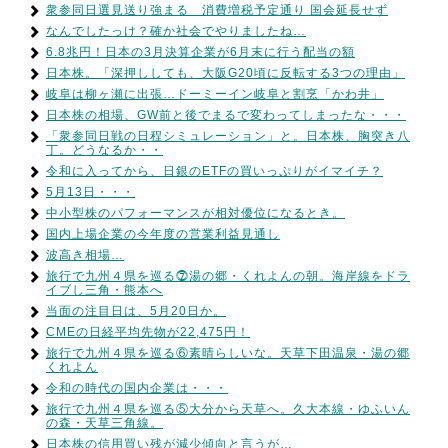
衆参同日選見送り強まる 消費増税予定通り 国会延長せず
なんでしたっけ？確か社会でやりましたね…
6.8兆円！日本の3月決算企業が6月末に行う配当の額
日本株。「深押ししても、大阪G20頃に反転する3つの理由」
岐阜は柳ヶ瀬に出張…ドーミーイン岐阜と割烹「かわ井」
日本株の相場、GW前と後でまるで変わってしまったな・・・
「衆参同日戦の日程シミュレーション」と。日本株、胸突き八
丁。どうなるか・・
令和に入ってから、日銀のETFの買いっぷりがイマイチ？
5月13日・・・
中小型株のパフォーマンスが相対優位になるとき。
国内上場企業の今年度の営業利益見通し
波高き相場…
旅行で九州４県を巡る⓻湯の郷・くれよんの朝。海岸線をドラ
イブし三角・熊本へ
当面の注目日は、5月20日か。
CMEの日経平均先物が22,475円！
旅行で九州４県を巡る⑥素晴らしいな。天草下田温泉・湯の郷
くれよん
令和の時代の国内企業は・・・
旅行で九州４県を巡る⑤大分から天草へ。久大本線・ゆふいん
の森・天草三角線。
日本株の信用買い残が減少傾向と言うが…