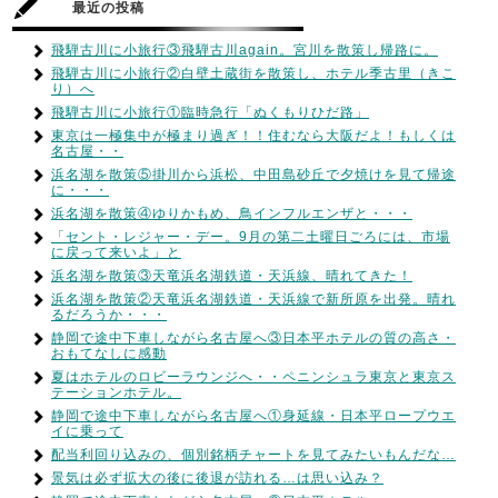
最近の投稿
飛騨古川に小旅行③飛騨古川again。宮川を散策し帰路に。
飛騨古川に小旅行②白壁土蔵街を散策し、ホテル季古里（きこ
り）へ
飛騨古川に小旅行①臨時急行「ぬくもりひだ路」
東京は一極集中が極まり過ぎ！！住むなら大阪だよ！もしくは
名古屋・・
浜名湖を散策⑤掛川から浜松、中田島砂丘で夕焼けを見て帰途
に・・・
浜名湖を散策④ゆりかもめ、鳥インフルエンザと・・・
「セント・レジャー・デー。9月の第二土曜日ごろには、市場
に戻って来いよ」と
浜名湖を散策③天竜浜名湖鉄道・天浜線、晴れてきた！
浜名湖を散策②天竜浜名湖鉄道・天浜線で新所原を出発。晴れ
るだろうか・・・
静岡で途中下車しながら名古屋へ③日本平ホテルの質の高さ・
おもてなしに感動
夏はホテルのロビーラウンジへ・・ペニンシュラ東京と東京ス
テーションホテル。
静岡で途中下車しながら名古屋へ①身延線・日本平ロープウエ
イに乗って
配当利回り込みの、個別銘柄チャートを見てみたいもんだな…
景気は必ず拡大の後に後退が訪れる…は思い込み？