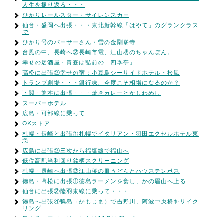
人生を振り返る・・・
ひかりレールスター・サイレンスカー
仙台・盛岡へ出張・・・東北新幹線「はやて」のグランクラス
で
ひかり号のパーサーさん・雪の金剛峯寺
台風の中、長崎へ②長崎市電、江山楼のちゃんぽん。
幸せの居酒屋・青森は弘前の「四季亭」
高松に出張②幸せの宿：小豆島シーサイドホテル・松風
トランプ劇場・・・銀行株、今度こそ相場になるのか？
下関・熊本に出張・・・焼きカレーとかしわめし
スーパーホテル
広島・可部線に乗って
OKストア
札幌・長崎と出張①札幌でイタリアン・羽田エクセルホテル東
急
広島に出張②三次から福塩線で福山へ
低位高配当利回り銘柄スクリーニング
札幌・長崎へ出張②江山楼の皿うどんとハウステンボス
徳島・高松に出張①徳島ラーメンを食し、かの眉山へ上る
仙台に出張②陸羽東線に乗って・・・
徳島へ出張④鴨島（かもじま）で吉野川、阿波中央橋をサイク
リング