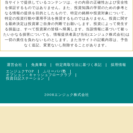
当サイトで提供しているコンテンツは、その内容の正確性および安全性
を保証するものではありません。また、投資知識の学習のための参考と
なる情報の提供を目的としたもので、特定の銘柄や投資対象について、
特定の投資行動や運用手法を推奨するものではありません。投資に関す
る最終決定は投資家ご自身の判断でお願いします。投資によって発生す
る損益は、すべて投資家の皆様へ帰属します。当該情報に基づいて被っ
たいかなる損害についても、情報提供者及び当社(エンジュク株式会社)は
一切の責任を負わないものとします。また当サイトの記載内容は、予告
なく追記、変更ないし削除することがあります。
運営会社
|
免責事項
|
特定商取引法に基づく表記
|
採用情報
エンジュクTOP
|
ふりーパパ塾
|
オプション・キャッシュフロークラブ
|
投資日記ステーション
|
2008エンジュク株式会社