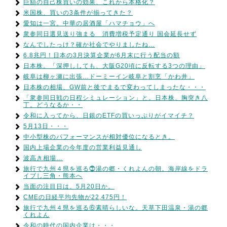
巨額の自己株買いの効果、これから本格化？
米国株、買いの3条件が揃ってきた？
愛知は一宮。中華の居酒屋「ハマチョウ」へ
衆参同日選見送り強まる 消費増税予定通り 国会延長せず
なんでしたっけ？確か社会でやりましたね…
6.8兆円！日本の3月決算企業が6月末に行う配当の額
日本株。「深押ししても、大阪G20頃に反転する3つの理由」
岐阜は柳ヶ瀬に出張…ドーミーイン岐阜と割烹「かわ井」
日本株の相場、GW前と後でまるで変わってしまったな・・・
「衆参同日戦の日程シミュレーション」と。日本株、胸突き八
丁。どうなるか・・
令和に入ってから、日銀のETFの買いっぷりがイマイチ？
5月13日・・・
中小型株のパフォーマンスが相対優位になるとき。
国内上場企業の今年度の営業利益見通し
波高き相場…
旅行で九州４県を巡る⓻湯の郷・くれよんの朝。海岸線をドラ
イブし三角・熊本へ
当面の注目日は、5月20日か。
CMEの日経平均先物が22,475円！
旅行で九州４県を巡る⑥素晴らしいな。天草下田温泉・湯の郷
くれよん
令和の時代の国内企業は・・・