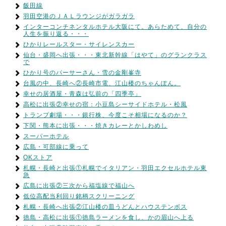
飯田線
羽田空港のＪＡＬラウンジがガラガラ
インターコンチネンタルホテル大阪にて。あらためて、自分の
人生を振り返る・・・
ひかりレールスター・サイレンスカー
仙台・盛岡へ出張・・・東北新幹線「はやて」のグランクラス
で
ひかり号のパーサーさん・雪の金剛峯寺
台風の中、長崎へ②長崎市電、江山楼のちゃんぽん。
幸せの居酒屋・青森は弘前の「四季亭」
高松に出張②幸せの宿：小豆島シーサイドホテル・松風
トランプ劇場・・・銀行株、今度こそ相場になるのか？
下関・熊本に出張・・・焼きカレーとかしわめし
スーパーホテル
広島・可部線に乗って
OKストア
札幌・長崎と出張①札幌でイタリアン・羽田エクセルホテル東
急
広島に出張②三次から福塩線で福山へ
低位高配当利回り銘柄スクリーニング
札幌・長崎へ出張②江山楼の皿うどんとハウステンボス
徳島・高松に出張①徳島ラーメンを食し、かの眉山へ上る