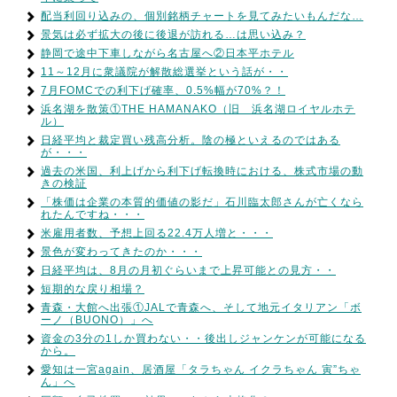
配当利回り込みの、個別銘柄チャートを見てみたいもんだな…
景気は必ず拡大の後に後退が訪れる…は思い込み？
静岡で途中下車しながら名古屋へ②日本平ホテル
11～12月に衆議院が解散総選挙という話が・・
7月FOMCでの利下げ確率、0.5%幅が70%？！
浜名湖を散策①THE HAMANAKO（旧 浜名湖ロイヤルホテ
ル）
日経平均と裁定買い残高分析。陰の極といえるのではある
が・・・
過去の米国、利上げから利下げ転換時における、株式市場の動
きの検証
「株価は企業の本質的価値の影だ」石川臨太郎さんが亡くなら
れたんですね・・・
米雇用者数、予想上回る22.4万人増と・・・
景色が変わってきたのか・・・
日経平均は、8月の月初ぐらいまで上昇可能との見方・・
短期的な戻り相場？
青森・大館へ出張①JALで青森へ、そして地元イタリアン「ボ
ーノ（BUONO）」へ
資金の3分の1しか買わない・・後出しジャンケンが可能になる
から。
愛知は一宮again、居酒屋「タラちゃん イクラちゃん 寅”ちゃ
ん」へ