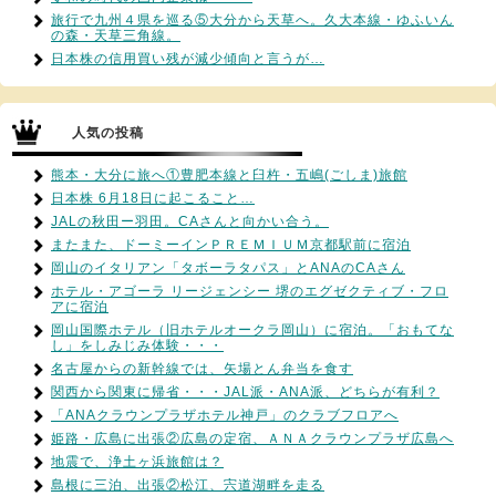
旅行で九州４県を巡る⑤大分から天草へ。久大本線・ゆふいん
の森・天草三角線。
日本株の信用買い残が減少傾向と言うが…
人気の投稿
熊本・大分に旅へ①豊肥本線と臼杵・五嶋(ごしま)旅館
日本株 6月18日に起こること…
JALの秋田ー羽田。CAさんと向かい合う。
またまた、ドーミーインＰＲＥＭＩＵＭ京都駅前に宿泊
岡山のイタリアン「タボーラタパス」とANAのCAさん
ホテル・アゴーラ リージェンシー 堺のエグゼクティブ・フロ
アに宿泊
岡山国際ホテル（旧ホテルオークラ岡山）に宿泊。「おもてな
し」をしみじみ体験・・・
名古屋からの新幹線では、矢場とん弁当を食す
関西から関東に帰省・・・JAL派・ANA派、どちらが有利？
「ANAクラウンプラザホテル神戸」のクラブフロアへ
姫路・広島に出張②広島の定宿、ＡＮＡクラウンプラザ広島へ
地震で、浄土ヶ浜旅館は？
島根に三泊、出張②松江、宍道湖畔を走る