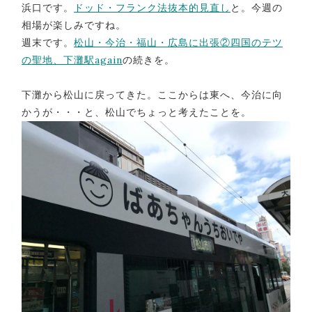
浜口です。
ドッド・フランク法抜本的見直し
と。今週の
相場が楽しみですね。
週末です。
松山・今治・福山・広島に出張②四国のテツ
の聖地、下灘駅again
の続きを。
下灘から松山に戻ってきた。ここからは東へ、今治に向
かうが・・・と、松山でちょっと考えたことを。