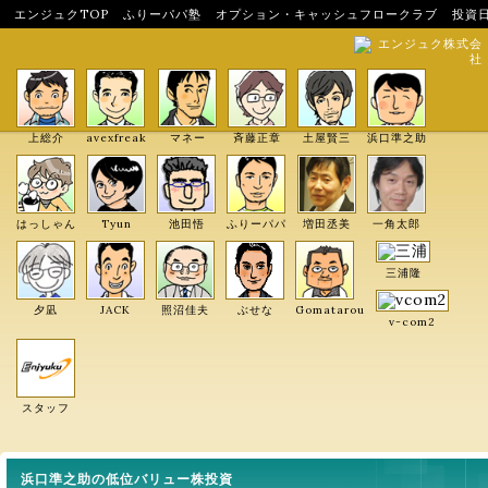
エンジュクTOP
ふりーパパ塾
オプション・キャッシュフロークラブ
投資
エンジュク株式会
社
上総介
avexfreak
マネー
斉藤正章
土屋賢三
浜口準之助
はっしゃん
Tyun
池田悟
ふりーパパ
増田丞美
一角太郎
三浦隆
夕凪
JACK
照沼佳夫
ぶせな
Gomatarou
v-com2
スタッフ
浜口準之助の低位バリュー株投資