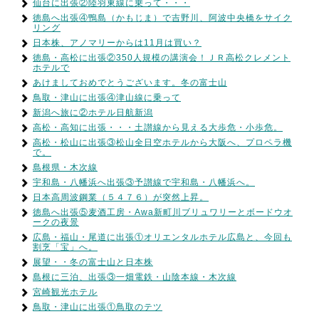
仙台に出張②陸羽東線に乗って・・・
徳島へ出張④鴨島（かもじま）で吉野川、阿波中央橋をサイク
リング
日本株、アノマリーからは11月は買い？
徳島・高松に出張②350人規模の講演会！ＪＲ高松クレメント
ホテルで
あけましておめでとうございます。冬の富士山
鳥取・津山に出張④津山線に乗って
新潟へ旅に②ホテル日航新潟
高松・高知に出張・・・土讃線から見える大歩危・小歩危。
高松・松山に出張③松山全日空ホテルから大阪へ、プロペラ機
で。
島根県・木次線
宇和島・八幡浜へ出張③予讃線で宇和島・八幡浜へ。
日本高周波鋼業（５４７６）が突然上昇。
徳島へ出張⑤麦酒工房・Awa新町川ブリュワリーとボードウオ
ークの夜景
広島・福山・尾道に出張①オリエンタルホテル広島と、今回も
割烹「宝」へ。
展望・・冬の富士山と日本株
島根に三泊、出張③一畑電鉄・山陰本線・木次線
宮崎観光ホテル
鳥取・津山に出張①鳥取のテツ