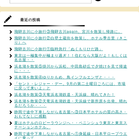
最近の投稿
飛騨古川に小旅行③飛騨古川again。宮川を散策し帰路に。
飛騨古川に小旅行②白壁土蔵街を散策し、ホテル季古里（きこ
り）へ
飛騨古川に小旅行①臨時急行「ぬくもりひだ路」
東京は一極集中が極まり過ぎ！！住むなら大阪だよ！もしくは
名古屋・・
浜名湖を散策⑤掛川から浜松、中田島砂丘で夕焼けを見て帰途
に・・・
浜名湖を散策④ゆりかもめ、鳥インフルエンザと・・・
「セント・レジャー・デー。9月の第二土曜日ごろには、市場
に戻って来いよ」と
浜名湖を散策③天竜浜名湖鉄道・天浜線、晴れてきた！
浜名湖を散策②天竜浜名湖鉄道・天浜線で新所原を出発。晴れ
るだろうか・・・
静岡で途中下車しながら名古屋へ③日本平ホテルの質の高さ・
おもてなしに感動
夏はホテルのロビーラウンジへ・・ペニンシュラ東京と東京ス
テーションホテル。
静岡で途中下車しながら名古屋へ①身延線・日本平ロープウエ
イに乗って